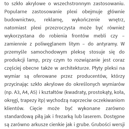
to szkło akrylowe o wszechstronnym zastosowaniu.
Popularne zastosowanie plexi obejmuje głównie
budownictwo, reklamę, wykończenie wnętrz,
natomiast plexi przezroczysta może być również
wykorzystana do robienia frontów mebli czy –
zamiennie z poliwęglanem litym – do antyramy. W
przemyśle samochodowym pleksę stosuje się do
produkcji lamp, przy czym to rozwiązanie jest coraz
częściej obecne także w architekturze. Płyty pleksi na
wymiar są oferowane przez producentów, którzy
przycinając szkło akrylowe do określonych wymiarów
(np. A3, A4, A5) i kształtów (kwadraty, prostokąty, koła,
okręgi, trapezy itp) wychodzą naprzeciw oczekiwaniom
klientów. Cięcie może być wykonane zarówno
standardową piłą jak i frezarką lub laserem. Dostępne
są zarówno arkusze cienkie jak i grube. Grubości wersji