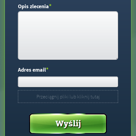
*
Opis zlecenia
*
Adres email
Przeciągnij pliki lub kliknij tutaj