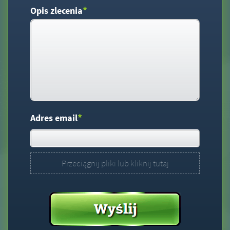
*
Opis zlecenia
*
Adres email
Przeciągnij pliki lub kliknij tutaj