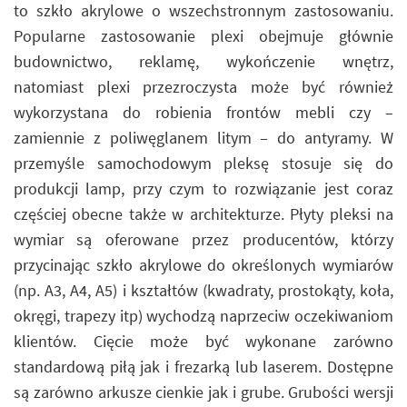
to szkło akrylowe o wszechstronnym zastosowaniu.
Popularne zastosowanie plexi obejmuje głównie
budownictwo, reklamę, wykończenie wnętrz,
natomiast plexi przezroczysta może być również
wykorzystana do robienia frontów mebli czy –
zamiennie z poliwęglanem litym – do antyramy. W
przemyśle samochodowym pleksę stosuje się do
produkcji lamp, przy czym to rozwiązanie jest coraz
częściej obecne także w architekturze. Płyty pleksi na
wymiar są oferowane przez producentów, którzy
przycinając szkło akrylowe do określonych wymiarów
(np. A3, A4, A5) i kształtów (kwadraty, prostokąty, koła,
okręgi, trapezy itp) wychodzą naprzeciw oczekiwaniom
klientów. Cięcie może być wykonane zarówno
standardową piłą jak i frezarką lub laserem. Dostępne
są zarówno arkusze cienkie jak i grube. Grubości wersji