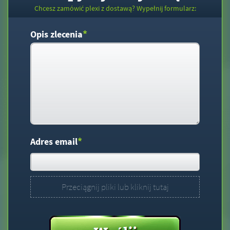
Chcesz zamówić plexi z dostawą? Wypełnij formularz:
*
Opis zlecenia
*
Adres email
Przeciągnij pliki lub kliknij tutaj