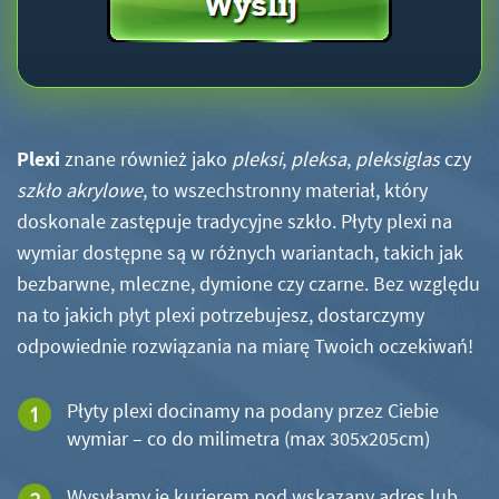
Plexi
znane również jako
pleksi
,
pleksa
,
pleksiglas
czy
szkło akrylowe
, to wszechstronny materiał, który
doskonale zastępuje tradycyjne szkło. Płyty plexi na
wymiar dostępne są w różnych wariantach, takich jak
bezbarwne, mleczne, dymione czy czarne. Bez względu
na to jakich płyt plexi potrzebujesz, dostarczymy
odpowiednie rozwiązania na miarę Twoich oczekiwań!
Płyty plexi docinamy na podany przez Ciebie
wymiar – co do milimetra (max 305x205cm)
Wysyłamy je kurierem pod wskazany adres lub