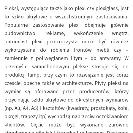
Pleksi, występujące także jako plexi czy plexiglass, jest
to szkło akrylowe o wszechstronnym zastosowaniu.
Popularne zastosowanie plexi obejmuje głównie
budownictwo, reklamę, wykończenie wnętrz,
natomiast plexi przezroczysta może być również
wykorzystana do robienia frontów mebli czy –
zamiennie z poliwęglanem litym – do antyramy. W
przemyśle samochodowym pleksę stosuje się do
produkcji lamp, przy czym to rozwiązanie jest coraz
częściej obecne także w architekturze. Płyty pleksi na
wymiar są oferowane przez producentów, którzy
przycinając szkło akrylowe do określonych wymiarów
(np. A3, A4, A5) i kształtów (kwadraty, prostokąty, koła,
okręgi, trapezy itp) wychodzą naprzeciw oczekiwaniom
klientów. Cięcie może być wykonane zarówno
standardową piłą jak i frezarką lub laserem. Dostępne