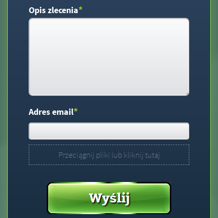
*
Opis zlecenia
*
Adres email
Przeciągnij pliki lub kliknij tutaj