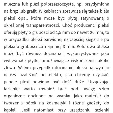
mleczna lub plexi półprzeźroczysta, np. przydymiona
na brąz lub grafit. W kabinach sprawdza się także biała
pleksi opal, która może być płytą satynowaną o
określonej transparentności. Choć producenci pleksi
oferują płyty o grubości od 1,5 mm do nawet 20 mm, to
w przypadku pleksi barwionej najczęściej sięga się po
pleksi o grubości co najmniej 3 mm. Kolorowa pleksa
może być również docinana i wykorzystywana jako
wytrzymałe płytki, umożliwiające wykończenie okolic
zlewu. W tym przypadku docinanie pleksi na wymiar
należy uzależnić od efektu, jaki chcemy uzyskać:
panele plexi powinny być dość duże. Urządzając
łazienkę warto również brać pod uwagę szkło
organiczne docinane na wymiar jako materiał do
tworzenia półek na kosmetyki i różne gadżety do
kąpieli. Jeśli natomiast przy urządzaniu łazienki