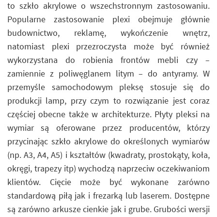
to szkło akrylowe o wszechstronnym zastosowaniu.
Popularne zastosowanie plexi obejmuje głównie
budownictwo, reklamę, wykończenie wnętrz,
natomiast plexi przezroczysta może być również
wykorzystana do robienia frontów mebli czy –
zamiennie z poliwęglanem litym – do antyramy. W
przemyśle samochodowym pleksę stosuje się do
produkcji lamp, przy czym to rozwiązanie jest coraz
częściej obecne także w architekturze. Płyty pleksi na
wymiar są oferowane przez producentów, którzy
przycinając szkło akrylowe do określonych wymiarów
(np. A3, A4, A5) i kształtów (kwadraty, prostokąty, koła,
okręgi, trapezy itp) wychodzą naprzeciw oczekiwaniom
klientów. Cięcie może być wykonane zarówno
standardową piłą jak i frezarką lub laserem. Dostępne
są zarówno arkusze cienkie jak i grube. Grubości wersji