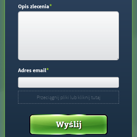
*
Opis zlecenia
*
Adres email
Przeciągnij pliki lub kliknij tutaj