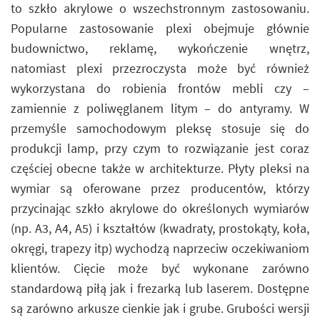
to szkło akrylowe o wszechstronnym zastosowaniu.
Popularne zastosowanie plexi obejmuje głównie
budownictwo, reklamę, wykończenie wnętrz,
natomiast plexi przezroczysta może być również
wykorzystana do robienia frontów mebli czy –
zamiennie z poliwęglanem litym – do antyramy. W
przemyśle samochodowym pleksę stosuje się do
produkcji lamp, przy czym to rozwiązanie jest coraz
częściej obecne także w architekturze. Płyty pleksi na
wymiar są oferowane przez producentów, którzy
przycinając szkło akrylowe do określonych wymiarów
(np. A3, A4, A5) i kształtów (kwadraty, prostokąty, koła,
okręgi, trapezy itp) wychodzą naprzeciw oczekiwaniom
klientów. Cięcie może być wykonane zarówno
standardową piłą jak i frezarką lub laserem. Dostępne
są zarówno arkusze cienkie jak i grube. Grubości wersji