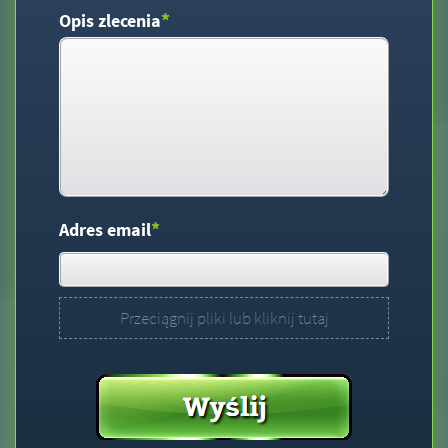
*
Opis zlecenia
*
Adres email
Przeciągnij pliki lub kliknij tutaj