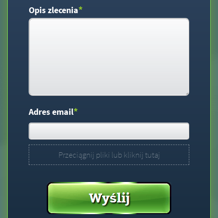
*
Opis zlecenia
*
Adres email
Przeciągnij pliki lub kliknij tutaj