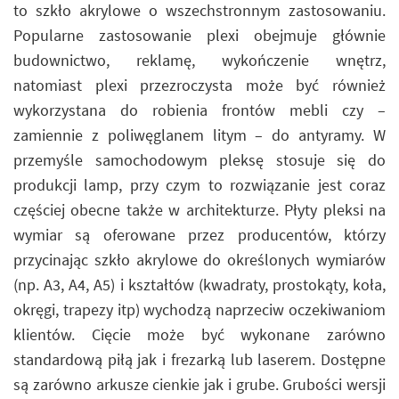
to szkło akrylowe o wszechstronnym zastosowaniu.
Popularne zastosowanie plexi obejmuje głównie
budownictwo, reklamę, wykończenie wnętrz,
natomiast plexi przezroczysta może być również
wykorzystana do robienia frontów mebli czy –
zamiennie z poliwęglanem litym – do antyramy. W
przemyśle samochodowym pleksę stosuje się do
produkcji lamp, przy czym to rozwiązanie jest coraz
częściej obecne także w architekturze. Płyty pleksi na
wymiar są oferowane przez producentów, którzy
przycinając szkło akrylowe do określonych wymiarów
(np. A3, A4, A5) i kształtów (kwadraty, prostokąty, koła,
okręgi, trapezy itp) wychodzą naprzeciw oczekiwaniom
klientów. Cięcie może być wykonane zarówno
standardową piłą jak i frezarką lub laserem. Dostępne
są zarówno arkusze cienkie jak i grube. Grubości wersji