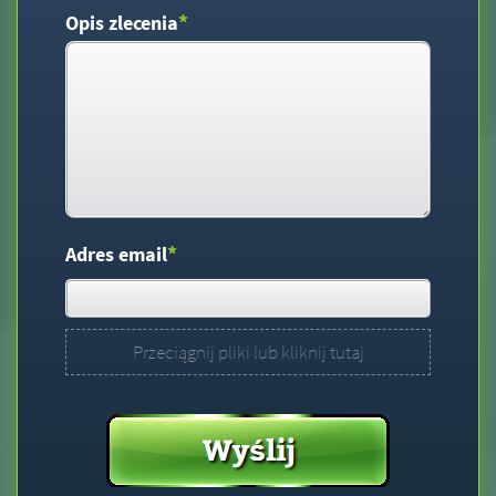
*
Opis zlecenia
*
Adres email
Przeciągnij pliki lub kliknij tutaj