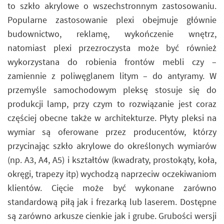
to szkło akrylowe o wszechstronnym zastosowaniu.
Popularne zastosowanie plexi obejmuje głównie
budownictwo, reklamę, wykończenie wnętrz,
natomiast plexi przezroczysta może być również
wykorzystana do robienia frontów mebli czy –
zamiennie z poliwęglanem litym – do antyramy. W
przemyśle samochodowym pleksę stosuje się do
produkcji lamp, przy czym to rozwiązanie jest coraz
częściej obecne także w architekturze. Płyty pleksi na
wymiar są oferowane przez producentów, którzy
przycinając szkło akrylowe do określonych wymiarów
(np. A3, A4, A5) i kształtów (kwadraty, prostokąty, koła,
okręgi, trapezy itp) wychodzą naprzeciw oczekiwaniom
klientów. Cięcie może być wykonane zarówno
standardową piłą jak i frezarką lub laserem. Dostępne
są zarówno arkusze cienkie jak i grube. Grubości wersji