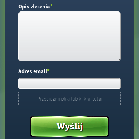
*
Opis zlecenia
*
Adres email
Przeciągnij pliki lub kliknij tutaj