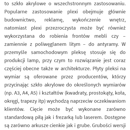
to szkło akrylowe o wszechstronnym zastosowaniu.
Popularne zastosowanie plexi obejmuje głównie
budownictwo, reklamę, wykończenie wnętrz,
natomiast plexi przezroczysta może być również
wykorzystana do robienia frontów mebli czy –
zamiennie z poliwęglanem litym – do antyramy. W
przemyśle samochodowym pleksę stosuje się do
produkcji lamp, przy czym to rozwiązanie jest coraz
częściej obecne także w architekturze. Płyty pleksi na
wymiar są oferowane przez producentów, którzy
przycinając szkło akrylowe do określonych wymiarów
(np. A3, A4, A5) i kształtów (kwadraty, prostokąty, koła,
okręgi, trapezy itp) wychodzą naprzeciw oczekiwaniom
klientów. Cięcie może być wykonane zarówno
standardową piłą jak i frezarką lub laserem. Dostępne
są zarówno arkusze cienkie jak i grube. Grubości wersji