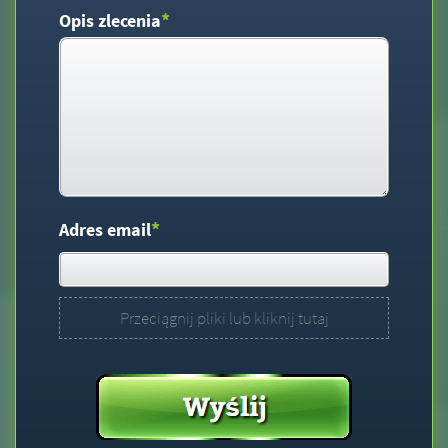
*
Opis zlecenia
*
Adres email
Przeciągnij pliki lub kliknij tutaj