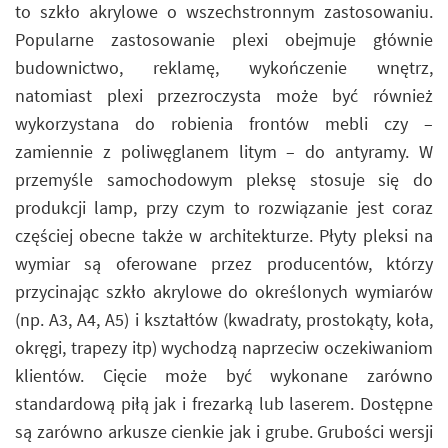
to szkło akrylowe o wszechstronnym zastosowaniu.
Popularne zastosowanie plexi obejmuje głównie
budownictwo, reklamę, wykończenie wnętrz,
natomiast plexi przezroczysta może być również
wykorzystana do robienia frontów mebli czy –
zamiennie z poliwęglanem litym – do antyramy. W
przemyśle samochodowym pleksę stosuje się do
produkcji lamp, przy czym to rozwiązanie jest coraz
częściej obecne także w architekturze. Płyty pleksi na
wymiar są oferowane przez producentów, którzy
przycinając szkło akrylowe do określonych wymiarów
(np. A3, A4, A5) i kształtów (kwadraty, prostokąty, koła,
okręgi, trapezy itp) wychodzą naprzeciw oczekiwaniom
klientów. Cięcie może być wykonane zarówno
standardową piłą jak i frezarką lub laserem. Dostępne
są zarówno arkusze cienkie jak i grube. Grubości wersji