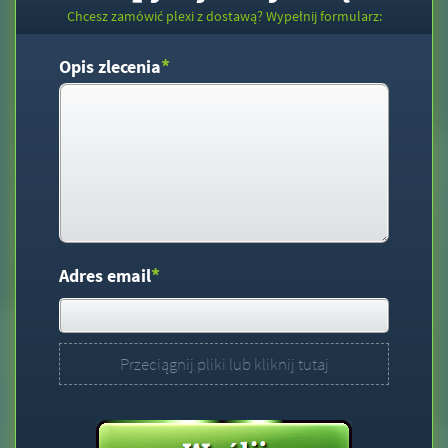
Chcesz zamówić plexi z dostawą? Wypełnij formularz:
*
Opis zlecenia
*
Adres email
Przeciągnij pliki lub kliknij tutaj