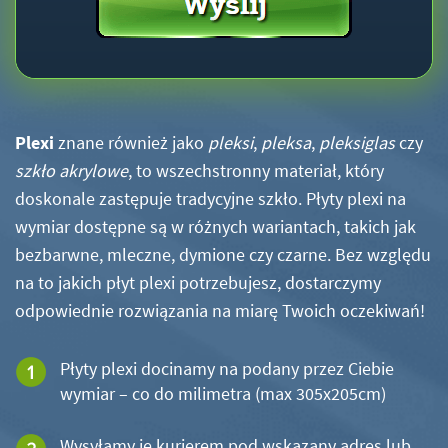
Plexi
znane również jako
pleksi
,
pleksa
,
pleksiglas
czy
szkło akrylowe
, to wszechstronny materiał, który
doskonale zastępuje tradycyjne szkło. Płyty plexi na
wymiar dostępne są w różnych wariantach, takich jak
bezbarwne, mleczne, dymione czy czarne. Bez względu
na to jakich płyt plexi potrzebujesz, dostarczymy
odpowiednie rozwiązania na miarę Twoich oczekiwań!
Płyty plexi docinamy na podany przez Ciebie
wymiar – co do milimetra (max 305x205cm)
Wysyłamy je kurierem pod wskazany adres lub