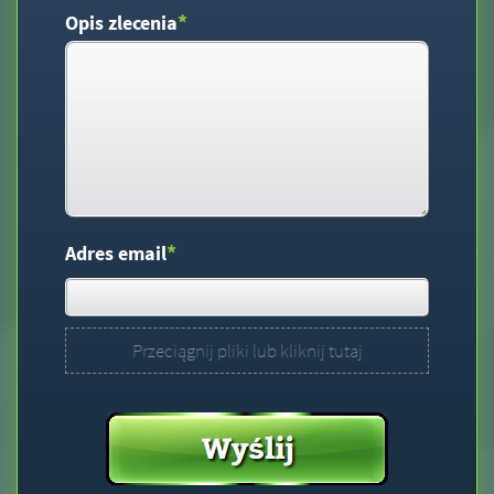
*
Opis zlecenia
*
Adres email
Przeciągnij pliki lub kliknij tutaj