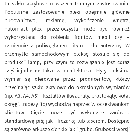
to szkło akrylowe o wszechstronnym zastosowaniu.
Popularne zastosowanie plexi obejmuje głównie
budownictwo, reklamę, wykończenie wnętrz,
natomiast plexi przezroczysta może być również
wykorzystana do robienia frontów mebli czy –
zamiennie z poliwęglanem litym – do antyramy. W
przemyśle samochodowym pleksę stosuje się do
produkcji lamp, przy czym to rozwiązanie jest coraz
częściej obecne także w architekturze. Płyty pleksi na
wymiar są oferowane przez producentów, którzy
przycinając szkło akrylowe do określonych wymiarów
(np. A3, A4, A5) i kształtów (kwadraty, prostokąty, koła,
okręgi, trapezy itp) wychodzą naprzeciw oczekiwaniom
klientów. Cięcie może być wykonane zarówno
standardową piłą jak i frezarką lub laserem. Dostępne
są zarówno arkusze cienkie jak i grube. Grubości wersji