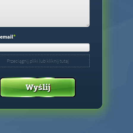
*
 email
Przeciągnij pliki lub kliknij tutaj