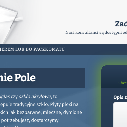
Za
Nasi konsultanci są dostępni o
RIEREM LUB DO PACZKOMATU
nie Pole
Chce
iglas
czy
szkło akrylowe
, to
Opis z
puje tradycyjne szkło. Płyty plexi na
kich jak bezbarwne, mleczne, dymione
xi potrzebujesz, dostarczymy