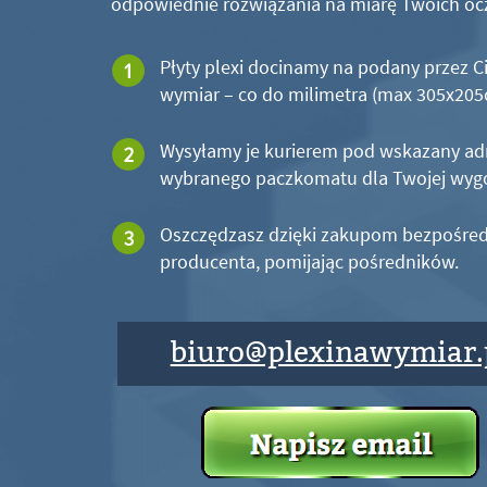
odpowiednie rozwiązania na miarę Twoich oc
Płyty plexi docinamy na podany przez C
wymiar – co do milimetra (max 305x20
Wysyłamy je kurierem pod wskazany ad
wybranego paczkomatu dla Twojej wyg
Oszczędzasz dzięki zakupom bezpośred
producenta, pomijając pośredników.
biuro@plexinawymiar.