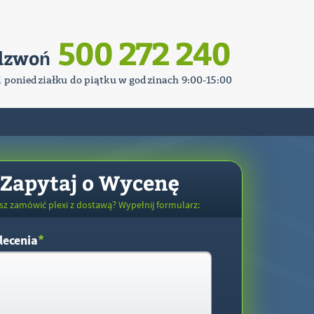
500 272 240
dzwoń
d poniedziałku do piątku w godzinach 9:00-15:00
Zapytaj o Wycenę
sz zamówić plexi z dostawą? Wypełnij formularz:
*
lecenia