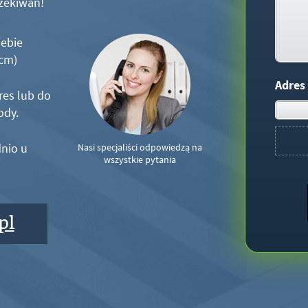
zekiwań!
iebie
5cm)
Adres
res lub do
ody.
nio u
Nasi specjaliści odpowiedzą na
wszystkie pytania
pl