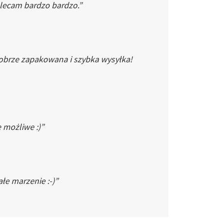
Polecam bardzo bardzo.”
dobrze zapakowana i szybka wysyłka!
e możliwe :)”
łe marzenie :-)”