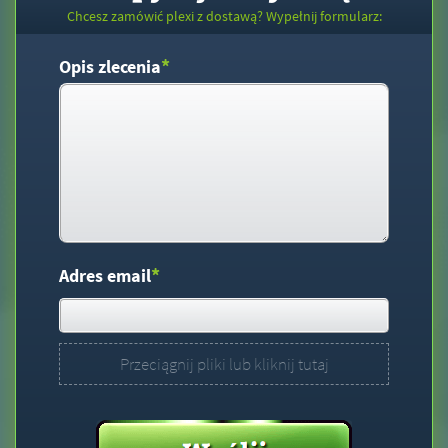
Chcesz zamówić plexi z dostawą? Wypełnij formularz:
*
Opis zlecenia
*
Adres email
Przeciągnij pliki lub kliknij tutaj