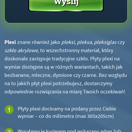
Plexi
znane również jako
pleksi
,
pleksa
,
pleksiglas
czy
szkło akrylowe
, to wszechstronny materiał, który
doskonale zastępuje tradycyjne szkło. Płyty plexi na
wymiar dostępne są w różnych wariantach, takich jak
bezbarwne, mleczne, dymione czy czarne. Bez względu
na to jakich płyt plexi potrzebujesz, dostarczymy
odpowiednie rozwiązania na miarę Twoich oczekiwań!
Płyty plexi docinamy na podany przez Ciebie
wymiar – co do milimetra (max 305x205cm)
Wysyłamy je kurierem pod wskazany adres lub