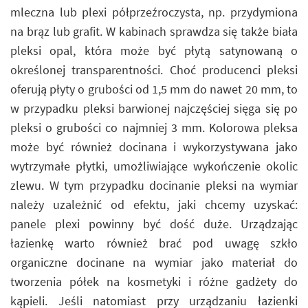
mleczna lub plexi półprzeźroczysta, np. przydymiona
na brąz lub grafit. W kabinach sprawdza się także biała
pleksi opal, która może być płytą satynowaną o
określonej transparentności. Choć producenci pleksi
oferują płyty o grubości od 1,5 mm do nawet 20 mm, to
w przypadku pleksi barwionej najczęściej sięga się po
pleksi o grubości co najmniej 3 mm. Kolorowa pleksa
może być również docinana i wykorzystywana jako
wytrzymałe płytki, umożliwiające wykończenie okolic
zlewu. W tym przypadku docinanie pleksi na wymiar
należy uzależnić od efektu, jaki chcemy uzyskać:
panele plexi powinny być dość duże. Urządzając
łazienkę warto również brać pod uwagę szkło
organiczne docinane na wymiar jako materiał do
tworzenia półek na kosmetyki i różne gadżety do
kąpieli. Jeśli natomiast przy urządzaniu łazienki