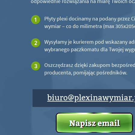
odpowiednie rozwiązania na miarę Twoich oc
Płyty plexi docinamy na podany przez C
wymiar – co do milimetra (max 305x20
Wysyłamy je kurierem pod wskazany ad
wybranego paczkomatu dla Twojej wyg
Oszczędzasz dzięki zakupom bezpośred
producenta, pomijając pośredników.
biuro@plexinawymiar.