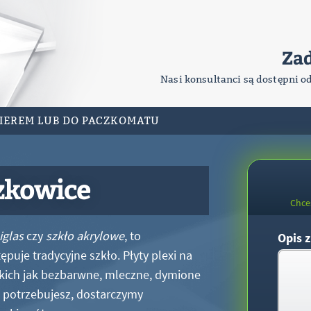
Za
Nasi konsultanci są dostępni o
RIEREM LUB DO PACZKOMATU
rzkowice
Chce
iglas
czy
szkło akrylowe
, to
Opis z
puje tradycyjne szkło. Płyty plexi na
kich jak bezbarwne, mleczne, dymione
xi potrzebujesz, dostarczymy