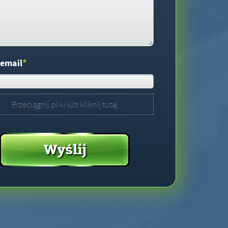
*
 email
Przeciągnij pliki lub kliknij tutaj