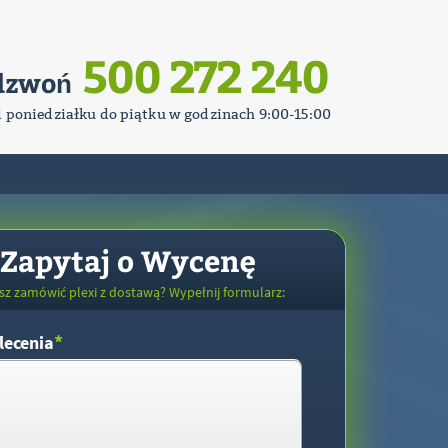
500 272 240
dzwoń
d poniedziałku do piątku w godzinach 9:00-15:00
Zapytaj o Wycenę
sz zamówić plexi z dostawą? Wypełnij formularz:
*
lecenia