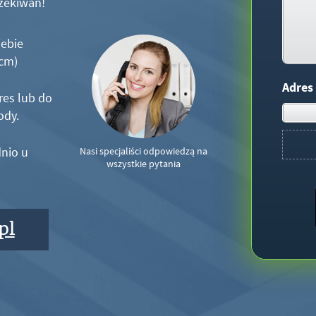
zekiwań!
iebie
5cm)
Adres
res lub do
ody.
nio u
Nasi specjaliści odpowiedzą na
wszystkie pytania
pl