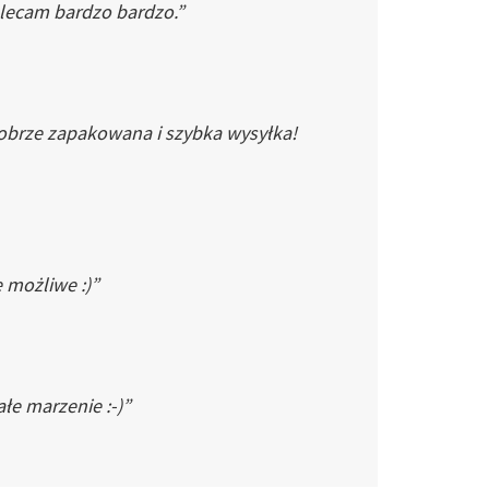
Polecam bardzo bardzo.”
dobrze zapakowana i szybka wysyłka!
e możliwe :)”
łe marzenie :-)”