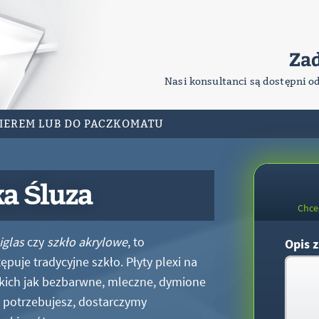
Za
Nasi konsultanci są dostępni o
RIEREM LUB DO PACZKOMATU
ka Śluza
Chce
iglas
czy
szkło akrylowe
, to
Opis z
puje tradycyjne szkło. Płyty plexi na
kich jak bezbarwne, mleczne, dymione
xi potrzebujesz, dostarczymy