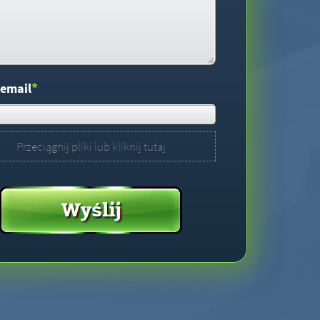
*
 email
Przeciągnij pliki lub kliknij tutaj