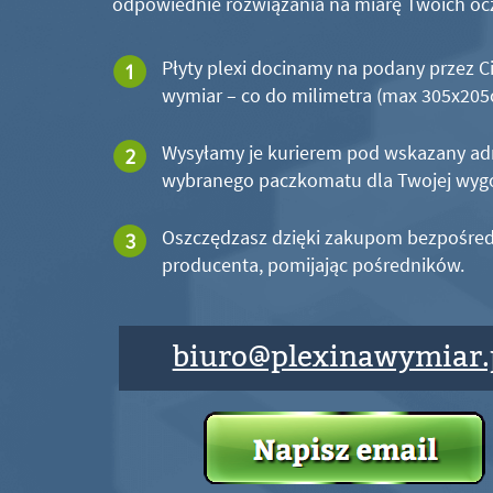
odpowiednie rozwiązania na miarę Twoich oc
Płyty plexi docinamy na podany przez C
wymiar – co do milimetra (max 305x20
Wysyłamy je kurierem pod wskazany ad
wybranego paczkomatu dla Twojej wyg
Oszczędzasz dzięki zakupom bezpośred
producenta, pomijając pośredników.
biuro@plexinawymiar.