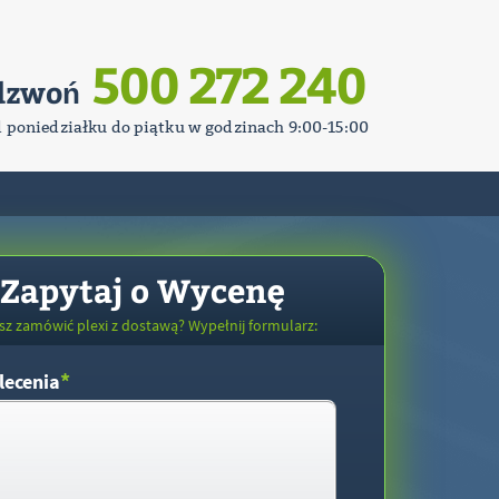
500 272 240
dzwoń
d poniedziałku do piątku w godzinach 9:00-15:00
Zapytaj o Wycenę
sz zamówić plexi z dostawą? Wypełnij formularz:
*
lecenia