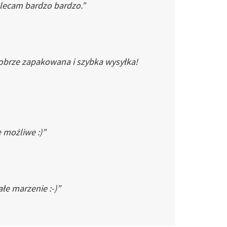
Polecam bardzo bardzo.”
dobrze zapakowana i szybka wysyłka!
e możliwe :)”
łe marzenie :-)”