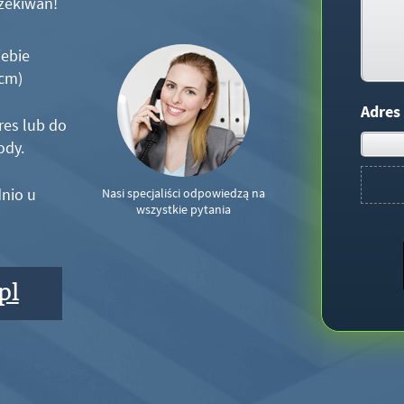
zekiwań!
iebie
5cm)
Adres
res lub do
ody.
nio u
Nasi specjaliści odpowiedzą na
wszystkie pytania
pl