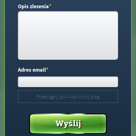
*
Opis zlecenia
*
Adres email
Przeciągnij pliki lub kliknij tutaj