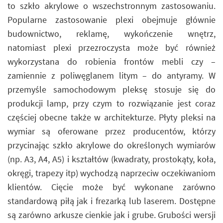
to szkło akrylowe o wszechstronnym zastosowaniu.
Popularne zastosowanie plexi obejmuje głównie
budownictwo, reklamę, wykończenie wnętrz,
natomiast plexi przezroczysta może być również
wykorzystana do robienia frontów mebli czy –
zamiennie z poliwęglanem litym – do antyramy. W
przemyśle samochodowym pleksę stosuje się do
produkcji lamp, przy czym to rozwiązanie jest coraz
częściej obecne także w architekturze. Płyty pleksi na
wymiar są oferowane przez producentów, którzy
przycinając szkło akrylowe do określonych wymiarów
(np. A3, A4, A5) i kształtów (kwadraty, prostokąty, koła,
okręgi, trapezy itp) wychodzą naprzeciw oczekiwaniom
klientów. Cięcie może być wykonane zarówno
standardową piłą jak i frezarką lub laserem. Dostępne
są zarówno arkusze cienkie jak i grube. Grubości wersji