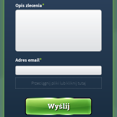
*
Opis zlecenia
*
Adres email
Przeciągnij pliki lub kliknij tutaj