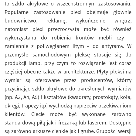
to szkło akrylowe o wszechstronnym zastosowaniu.
Popularne zastosowanie plexi obejmuje głównie
budownictwo, reklamę, wykończenie wnętrz,
natomiast plexi przezroczysta może być również
wykorzystana do robienia frontów mebli czy –
zamiennie z poliwęglanem litym – do antyramy. W
przemyśle samochodowym pleksę stosuje się do
produkcji lamp, przy czym to rozwiązanie jest coraz
częściej obecne także w architekturze. Płyty pleksi na
wymiar są oferowane przez producentów, którzy
przycinając szkło akrylowe do określonych wymiarów
(np. A3, A4, A5) i kształtów (kwadraty, prostokąty, koła,
okręgi, trapezy itp) wychodzą naprzeciw oczekiwaniom
klientów. Cięcie może być wykonane zarówno
standardową piłą jak i frezarką lub laserem. Dostępne
są zarówno arkusze cienkie jak i grube. Grubości wersji