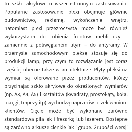
to szkło akrylowe o wszechstronnym zastosowaniu.
Popularne zastosowanie plexi obejmuje głównie
budownictwo, reklamę, wykończenie wnętrz,
natomiast plexi przezroczysta może być również
wykorzystana do robienia frontów mebli czy –
zamiennie z poliwęglanem litym – do antyramy. W
przemyśle samochodowym pleksę stosuje się do
produkcji lamp, przy czym to rozwiązanie jest coraz
częściej obecne także w architekturze. Płyty pleksi na
wymiar są oferowane przez producentów, którzy
przycinając szkło akrylowe do określonych wymiarów
(np. A3, A4, A5) i kształtów (kwadraty, prostokąty, koła,
okręgi, trapezy itp) wychodzą naprzeciw oczekiwaniom
klientów. Cięcie może być wykonane zarówno
standardową piłą jak i frezarką lub laserem. Dostępne
są zarówno arkusze cienkie jak i grube. Grubości wersji