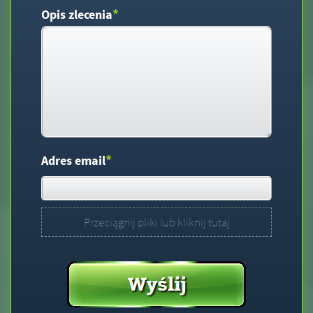
*
Opis zlecenia
*
Adres email
Przeciągnij pliki lub kliknij tutaj