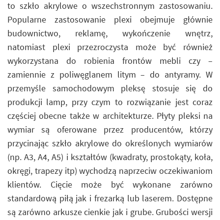
to szkło akrylowe o wszechstronnym zastosowaniu.
Popularne zastosowanie plexi obejmuje głównie
budownictwo, reklamę, wykończenie wnętrz,
natomiast plexi przezroczysta może być również
wykorzystana do robienia frontów mebli czy –
zamiennie z poliwęglanem litym – do antyramy. W
przemyśle samochodowym pleksę stosuje się do
produkcji lamp, przy czym to rozwiązanie jest coraz
częściej obecne także w architekturze. Płyty pleksi na
wymiar są oferowane przez producentów, którzy
przycinając szkło akrylowe do określonych wymiarów
(np. A3, A4, A5) i kształtów (kwadraty, prostokąty, koła,
okręgi, trapezy itp) wychodzą naprzeciw oczekiwaniom
klientów. Cięcie może być wykonane zarówno
standardową piłą jak i frezarką lub laserem. Dostępne
są zarówno arkusze cienkie jak i grube. Grubości wersji