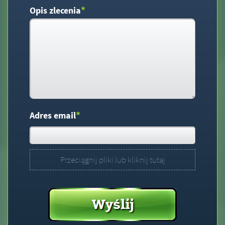
*
Opis zlecenia
*
Adres email
Przeciągnij pliki lub kliknij tutaj