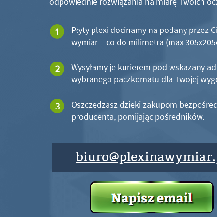
odpowiednie rozwiązania na miarę Twoich oc
Płyty plexi docinamy na podany przez C
wymiar – co do milimetra (max 305x20
Wysyłamy je kurierem pod wskazany ad
wybranego paczkomatu dla Twojej wyg
Oszczędzasz dzięki zakupom bezpośred
producenta, pomijając pośredników.
biuro@plexinawymiar.