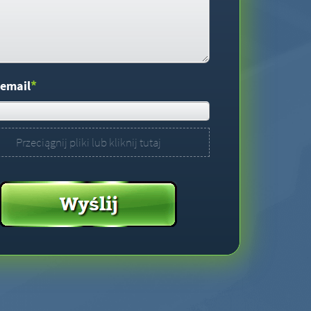
*
 email
Przeciągnij pliki lub kliknij tutaj