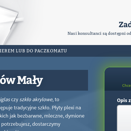
Za
Nasi konsultanci są dostępni o
RIEREM LUB DO PACZKOMATU
nów Mały
Chce
iglas
czy
szkło akrylowe
, to
Opis z
puje tradycyjne szkło. Płyty plexi na
kich jak bezbarwne, mleczne, dymione
xi potrzebujesz, dostarczymy