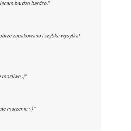
Polecam bardzo bardzo.”
dobrze zapakowana i szybka wysyłka!
e możliwe :)”
łe marzenie :-)”