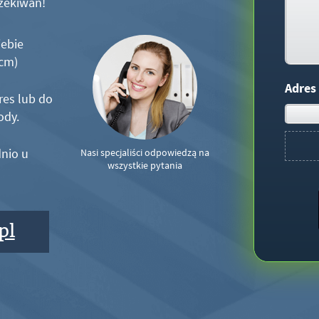
zekiwań!
iebie
5cm)
Adres
res lub do
ody.
nio u
Nasi specjaliści odpowiedzą na
wszystkie pytania
pl