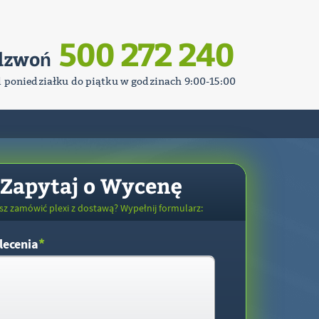
500 272 240
dzwoń
d poniedziałku do piątku w godzinach 9:00-15:00
Zapytaj o Wycenę
sz zamówić plexi z dostawą? Wypełnij formularz:
*
lecenia