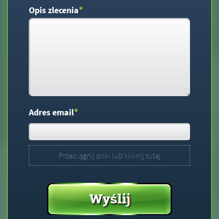
*
Opis zlecenia
*
Adres email
Przeciągnij pliki lub kliknij tutaj