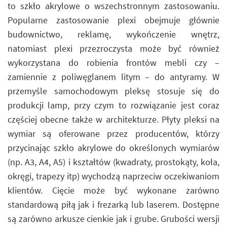
to szkło akrylowe o wszechstronnym zastosowaniu.
Popularne zastosowanie plexi obejmuje głównie
budownictwo, reklamę, wykończenie wnętrz,
natomiast plexi przezroczysta może być również
wykorzystana do robienia frontów mebli czy –
zamiennie z poliwęglanem litym – do antyramy. W
przemyśle samochodowym pleksę stosuje się do
produkcji lamp, przy czym to rozwiązanie jest coraz
częściej obecne także w architekturze. Płyty pleksi na
wymiar są oferowane przez producentów, którzy
przycinając szkło akrylowe do określonych wymiarów
(np. A3, A4, A5) i kształtów (kwadraty, prostokąty, koła,
okręgi, trapezy itp) wychodzą naprzeciw oczekiwaniom
klientów. Cięcie może być wykonane zarówno
standardową piłą jak i frezarką lub laserem. Dostępne
są zarówno arkusze cienkie jak i grube. Grubości wersji