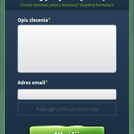
Chcesz zamówić plexi z dostawą? Wypełnij formularz:
*
Opis zlecenia
*
Adres email
Przeciągnij pliki lub kliknij tutaj