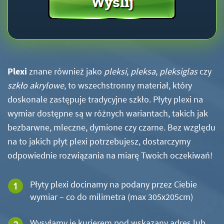
Plexi
znane również jako
pleksi
,
pleksa
,
pleksiglas
czy
szkło akrylowe
, to wszechstronny materiał, który
doskonale zastępuje tradycyjne szkło. Płyty plexi na
wymiar dostępne są w różnych wariantach, takich jak
bezbarwne, mleczne, dymione czy czarne. Bez względu
na to jakich płyt plexi potrzebujesz, dostarczymy
odpowiednie rozwiązania na miarę Twoich oczekiwań!
Płyty plexi docinamy na podany przez Ciebie
wymiar – co do milimetra (max 305x205cm)
Wysyłamy je kurierem pod wskazany adres lub