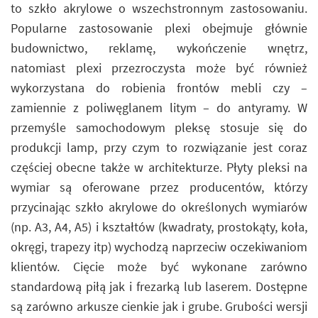
to szkło akrylowe o wszechstronnym zastosowaniu.
Popularne zastosowanie plexi obejmuje głównie
budownictwo, reklamę, wykończenie wnętrz,
natomiast plexi przezroczysta może być również
wykorzystana do robienia frontów mebli czy –
zamiennie z poliwęglanem litym – do antyramy. W
przemyśle samochodowym pleksę stosuje się do
produkcji lamp, przy czym to rozwiązanie jest coraz
częściej obecne także w architekturze. Płyty pleksi na
wymiar są oferowane przez producentów, którzy
przycinając szkło akrylowe do określonych wymiarów
(np. A3, A4, A5) i kształtów (kwadraty, prostokąty, koła,
okręgi, trapezy itp) wychodzą naprzeciw oczekiwaniom
klientów. Cięcie może być wykonane zarówno
standardową piłą jak i frezarką lub laserem. Dostępne
są zarówno arkusze cienkie jak i grube. Grubości wersji