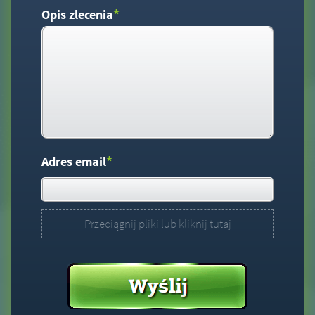
*
Opis zlecenia
*
Adres email
Przeciągnij pliki lub kliknij tutaj