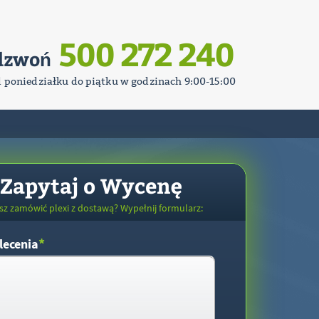
500 272 240
dzwoń
d poniedziałku do piątku w godzinach 9:00-15:00
Zapytaj o Wycenę
sz zamówić plexi z dostawą? Wypełnij formularz:
*
lecenia