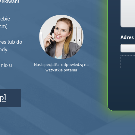
zekiwań!
iebie
5cm)
Adres
res lub do
ody.
nio u
Nasi specjaliści odpowiedzą na
wszystkie pytania
pl