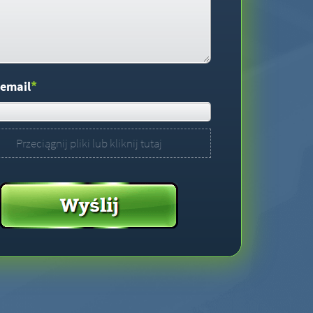
*
 email
Przeciągnij pliki lub kliknij tutaj