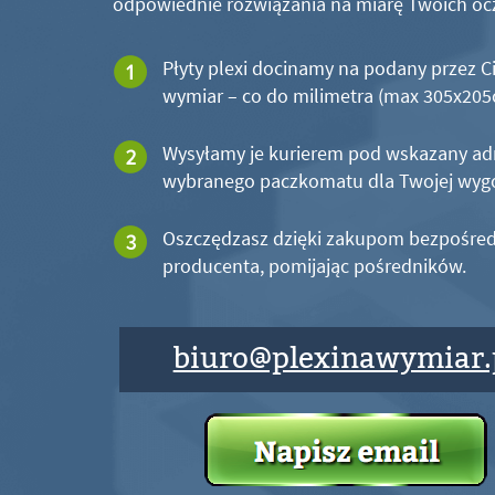
odpowiednie rozwiązania na miarę Twoich oc
Płyty plexi docinamy na podany przez C
wymiar – co do milimetra (max 305x20
Wysyłamy je kurierem pod wskazany ad
wybranego paczkomatu dla Twojej wyg
Oszczędzasz dzięki zakupom bezpośred
producenta, pomijając pośredników.
biuro@plexinawymiar.