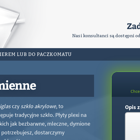
Za
Nasi konsultanci są dostępni o
RIEREM LUB DO PACZKOMATU
mienne
Chce
iglas
czy
szkło akrylowe
, to
Opis z
puje tradycyjne szkło. Płyty plexi na
kich jak bezbarwne, mleczne, dymione
xi potrzebujesz, dostarczymy