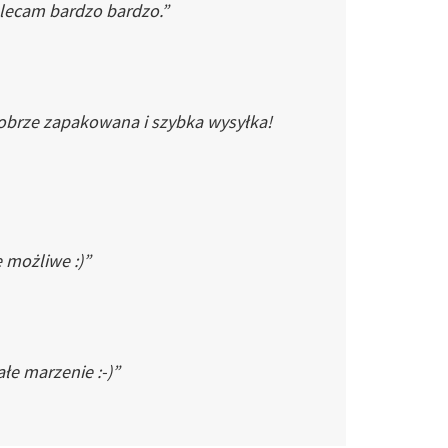
Polecam bardzo bardzo.”
dobrze zapakowana i szybka wysyłka!
e możliwe :)”
łe marzenie :-)”