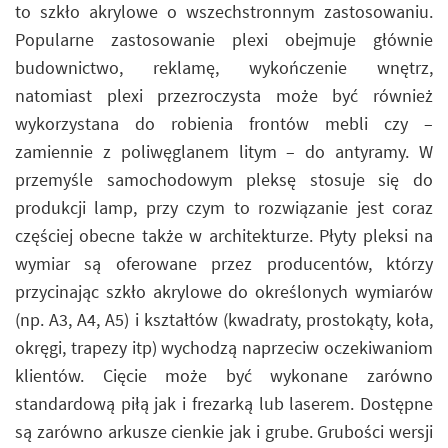
to szkło akrylowe o wszechstronnym zastosowaniu.
Popularne zastosowanie plexi obejmuje głównie
budownictwo, reklamę, wykończenie wnętrz,
natomiast plexi przezroczysta może być również
wykorzystana do robienia frontów mebli czy –
zamiennie z poliwęglanem litym – do antyramy. W
przemyśle samochodowym pleksę stosuje się do
produkcji lamp, przy czym to rozwiązanie jest coraz
częściej obecne także w architekturze. Płyty pleksi na
wymiar są oferowane przez producentów, którzy
przycinając szkło akrylowe do określonych wymiarów
(np. A3, A4, A5) i kształtów (kwadraty, prostokąty, koła,
okręgi, trapezy itp) wychodzą naprzeciw oczekiwaniom
klientów. Cięcie może być wykonane zarówno
standardową piłą jak i frezarką lub laserem. Dostępne
są zarówno arkusze cienkie jak i grube. Grubości wersji