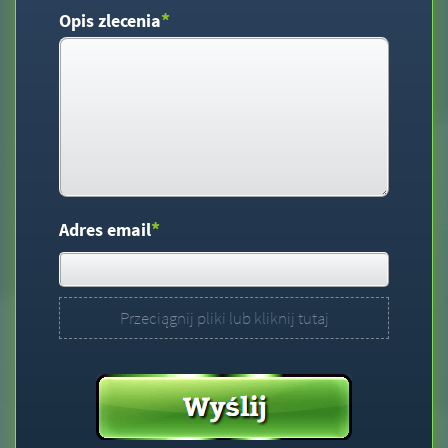
*
Opis zlecenia
*
Adres email
Przeciągnij pliki lub kliknij tutaj