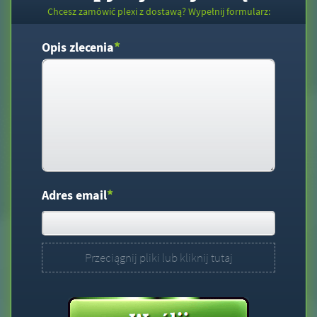
Chcesz zamówić plexi z dostawą? Wypełnij formularz:
*
Opis zlecenia
*
Adres email
Przeciągnij pliki lub kliknij tutaj