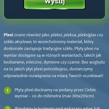
Plexi
znane również jako
pleksi
,
pleksa
,
pleksiglas
czy
szkło akrylowe
, to wszechstronny materiał, który
doskonale zastępuje tradycyjne szkło. Płyty plexi na
wymiar dostępne są w różnych wariantach, takich jak
bezbarwne, mleczne, dymione czy czarne. Bez względu
na to jakich płyt plexi potrzebujesz, dostarczymy
odpowiednie rozwiązania na miarę Twoich oczekiwań!
Płyty plexi docinamy na podany przez Ciebie
wymiar – co do milimetra (max 305x205cm)
Wysyłamy je kurierem pod wskazany adres lub