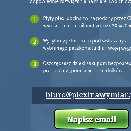
odpowiednie rozwiązania na miarę Twoich oc
Płyty plexi docinamy na podany przez C
wymiar – co do milimetra (max 305x20
Wysyłamy je kurierem pod wskazany ad
wybranego paczkomatu dla Twojej wyg
Oszczędzasz dzięki zakupom bezpośred
producenta, pomijając pośredników.
biuro@plexinawymiar.