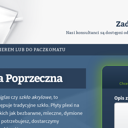
Za
Nasi konsultanci są dostępni o
RIEREM LUB DO PACZKOMATU
a Poprzeczna
Chce
iglas
czy
szkło akrylowe
, to
Opis z
puje tradycyjne szkło. Płyty plexi na
kich jak bezbarwne, mleczne, dymione
xi potrzebujesz, dostarczymy