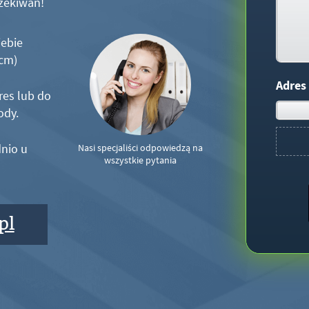
zekiwań!
iebie
5cm)
Adres
res lub do
ody.
nio u
Nasi specjaliści odpowiedzą na
wszystkie pytania
pl