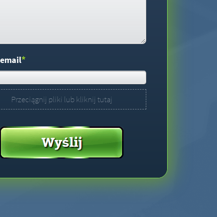
*
 email
Przeciągnij pliki lub kliknij tutaj