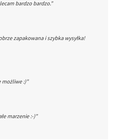
Polecam bardzo bardzo.”
dobrze zapakowana i szybka wysyłka!
e możliwe :)”
łe marzenie :-)”