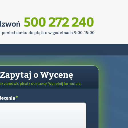
500 272 240
dzwoń
d poniedziałku do piątku w godzinach 9:00-15:00
Zapytaj o Wycenę
sz zamówić plexi z dostawą? Wypełnij formularz:
*
lecenia