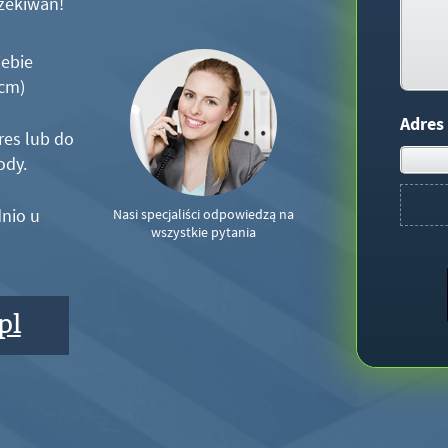
zekiwań!
iebie
5cm)
Adres
res lub do
ody.
nio u
Nasi specjaliści odpowiedzą na
wszystkie pytania
pl