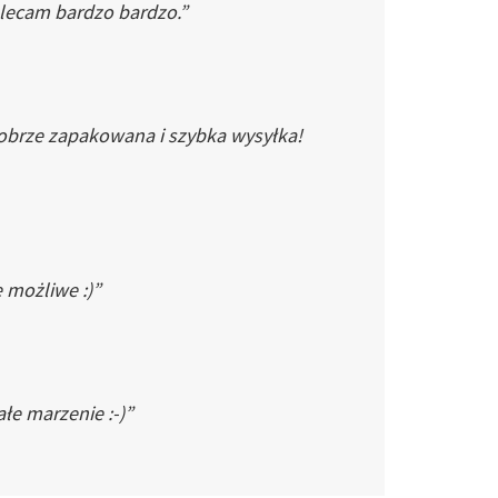
Polecam bardzo bardzo.”
dobrze zapakowana i szybka wysyłka!
e możliwe :)”
łe marzenie :-)”