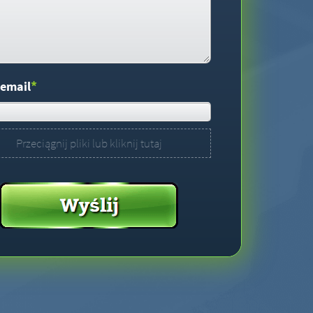
*
 email
Przeciągnij pliki lub kliknij tutaj