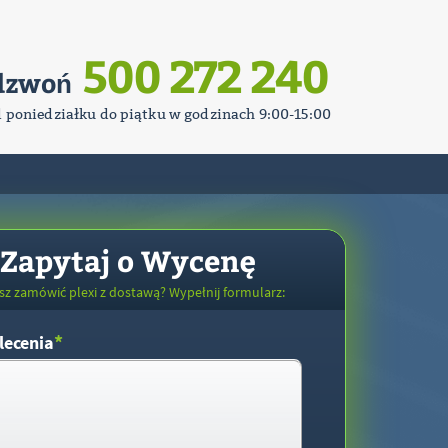
500 272 240
dzwoń
d poniedziałku do piątku w godzinach 9:00-15:00
Zapytaj o Wycenę
sz zamówić plexi z dostawą? Wypełnij formularz:
*
lecenia