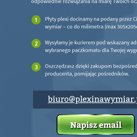
odpowiednie rozwiązania na miarę Twoich oc
Płyty plexi docinamy na podany przez C
wymiar – co do milimetra (max 305x20
Wysyłamy je kurierem pod wskazany ad
wybranego paczkomatu dla Twojej wyg
Oszczędzasz dzięki zakupom bezpośred
producenta, pomijając pośredników.
biuro@plexinawymiar.