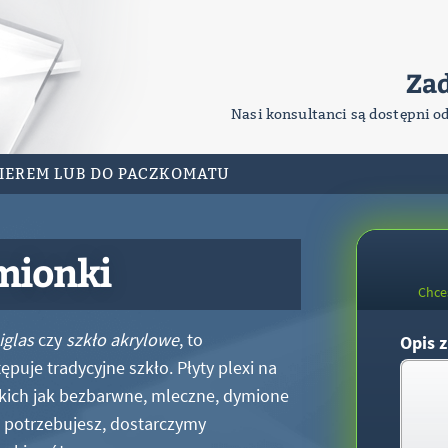
Za
Nasi konsultanci są dostępni o
RIEREM LUB DO PACZKOMATU
mionki
Chce
iglas
czy
szkło akrylowe
, to
Opis z
puje tradycyjne szkło. Płyty plexi na
kich jak bezbarwne, mleczne, dymione
xi potrzebujesz, dostarczymy