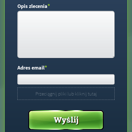
*
Opis zlecenia
*
Adres email
Przeciągnij pliki lub kliknij tutaj