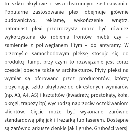
to szkło akrylowe o wszechstronnym zastosowaniu.
Popularne zastosowanie plexi obejmuje głównie
budownictwo, reklamę, wykończenie wnętrz,
natomiast plexi przezroczysta może być również
wykorzystana do robienia frontów mebli czy –
zamiennie z poliwęglanem litym – do antyramy. W
przemyśle samochodowym pleksę stosuje się do
produkcji lamp, przy czym to rozwiązanie jest coraz
częściej obecne także w architekturze. Płyty pleksi na
wymiar są oferowane przez producentów, którzy
przycinając szkło akrylowe do określonych wymiarów
(np. A3, A4, A5) i kształtów (kwadraty, prostokąty, koła,
okręgi, trapezy itp) wychodzą naprzeciw oczekiwaniom
klientów. Cięcie może być wykonane zarówno
standardową piłą jak i frezarką lub laserem. Dostępne
są zarówno arkusze cienkie jak i grube. Grubości wersji