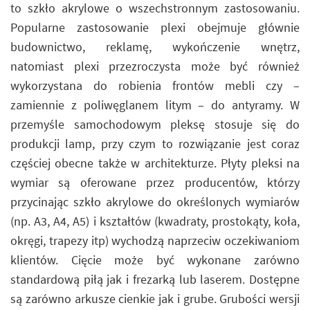
to szkło akrylowe o wszechstronnym zastosowaniu.
Popularne zastosowanie plexi obejmuje głównie
budownictwo, reklamę, wykończenie wnętrz,
natomiast plexi przezroczysta może być również
wykorzystana do robienia frontów mebli czy –
zamiennie z poliwęglanem litym – do antyramy. W
przemyśle samochodowym pleksę stosuje się do
produkcji lamp, przy czym to rozwiązanie jest coraz
częściej obecne także w architekturze. Płyty pleksi na
wymiar są oferowane przez producentów, którzy
przycinając szkło akrylowe do określonych wymiarów
(np. A3, A4, A5) i kształtów (kwadraty, prostokąty, koła,
okręgi, trapezy itp) wychodzą naprzeciw oczekiwaniom
klientów. Cięcie może być wykonane zarówno
standardową piłą jak i frezarką lub laserem. Dostępne
są zarówno arkusze cienkie jak i grube. Grubości wersji