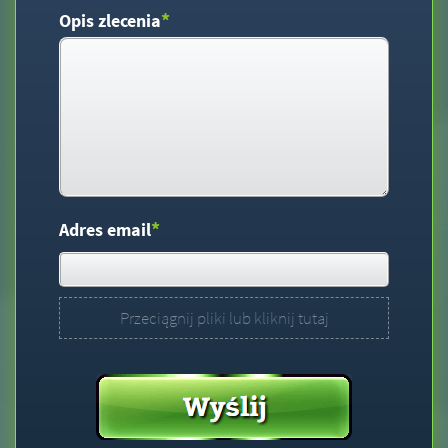
*
Opis zlecenia
*
Adres email
Przeciągnij pliki lub kliknij tutaj