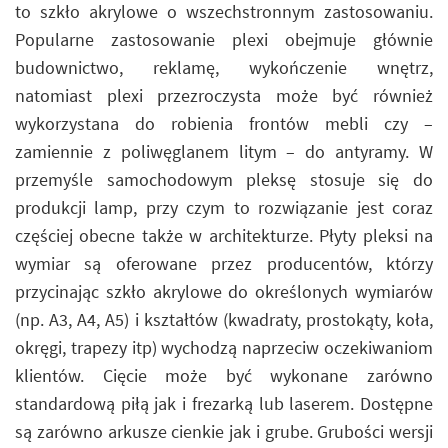
to szkło akrylowe o wszechstronnym zastosowaniu.
Popularne zastosowanie plexi obejmuje głównie
budownictwo, reklamę, wykończenie wnętrz,
natomiast plexi przezroczysta może być również
wykorzystana do robienia frontów mebli czy –
zamiennie z poliwęglanem litym – do antyramy. W
przemyśle samochodowym pleksę stosuje się do
produkcji lamp, przy czym to rozwiązanie jest coraz
częściej obecne także w architekturze. Płyty pleksi na
wymiar są oferowane przez producentów, którzy
przycinając szkło akrylowe do określonych wymiarów
(np. A3, A4, A5) i kształtów (kwadraty, prostokąty, koła,
okręgi, trapezy itp) wychodzą naprzeciw oczekiwaniom
klientów. Cięcie może być wykonane zarówno
standardową piłą jak i frezarką lub laserem. Dostępne
są zarówno arkusze cienkie jak i grube. Grubości wersji