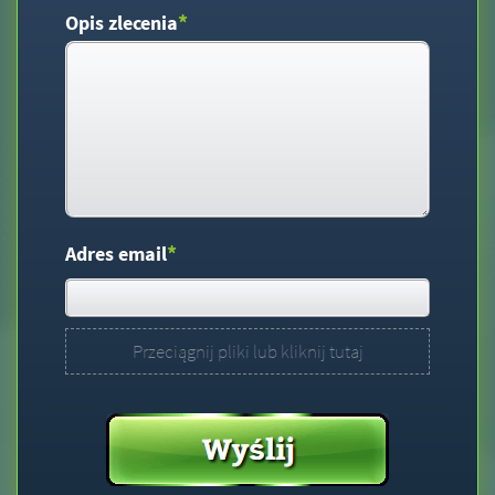
*
Opis zlecenia
*
Adres email
Przeciągnij pliki lub kliknij tutaj