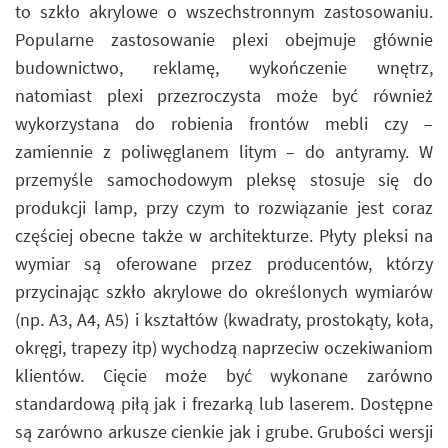
to szkło akrylowe o wszechstronnym zastosowaniu.
Popularne zastosowanie plexi obejmuje głównie
budownictwo, reklamę, wykończenie wnętrz,
natomiast plexi przezroczysta może być również
wykorzystana do robienia frontów mebli czy –
zamiennie z poliwęglanem litym – do antyramy. W
przemyśle samochodowym pleksę stosuje się do
produkcji lamp, przy czym to rozwiązanie jest coraz
częściej obecne także w architekturze. Płyty pleksi na
wymiar są oferowane przez producentów, którzy
przycinając szkło akrylowe do określonych wymiarów
(np. A3, A4, A5) i kształtów (kwadraty, prostokąty, koła,
okręgi, trapezy itp) wychodzą naprzeciw oczekiwaniom
klientów. Cięcie może być wykonane zarówno
standardową piłą jak i frezarką lub laserem. Dostępne
są zarówno arkusze cienkie jak i grube. Grubości wersji