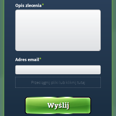
*
Opis zlecenia
*
Adres email
Przeciągnij pliki lub kliknij tutaj