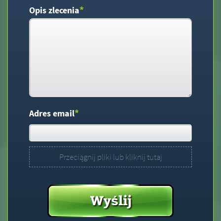
*
Opis zlecenia
*
Adres email
Przeciągnij pliki lub kliknij tutaj