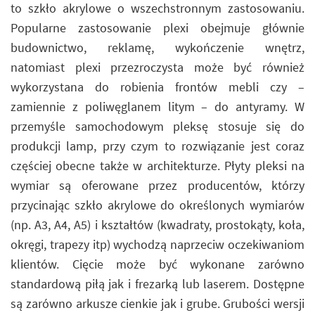
to szkło akrylowe o wszechstronnym zastosowaniu.
Popularne zastosowanie plexi obejmuje głównie
budownictwo, reklamę, wykończenie wnętrz,
natomiast plexi przezroczysta może być również
wykorzystana do robienia frontów mebli czy –
zamiennie z poliwęglanem litym – do antyramy. W
przemyśle samochodowym pleksę stosuje się do
produkcji lamp, przy czym to rozwiązanie jest coraz
częściej obecne także w architekturze. Płyty pleksi na
wymiar są oferowane przez producentów, którzy
przycinając szkło akrylowe do określonych wymiarów
(np. A3, A4, A5) i kształtów (kwadraty, prostokąty, koła,
okręgi, trapezy itp) wychodzą naprzeciw oczekiwaniom
klientów. Cięcie może być wykonane zarówno
standardową piłą jak i frezarką lub laserem. Dostępne
są zarówno arkusze cienkie jak i grube. Grubości wersji