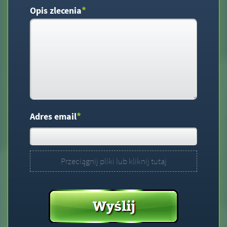
*
Opis zlecenia
*
Adres email
Przeciągnij pliki lub kliknij tutaj