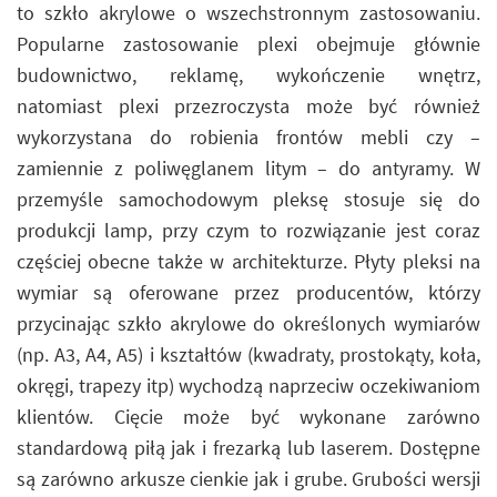
to szkło akrylowe o wszechstronnym zastosowaniu.
Popularne zastosowanie plexi obejmuje głównie
budownictwo, reklamę, wykończenie wnętrz,
natomiast plexi przezroczysta może być również
wykorzystana do robienia frontów mebli czy –
zamiennie z poliwęglanem litym – do antyramy. W
przemyśle samochodowym pleksę stosuje się do
produkcji lamp, przy czym to rozwiązanie jest coraz
częściej obecne także w architekturze. Płyty pleksi na
wymiar są oferowane przez producentów, którzy
przycinając szkło akrylowe do określonych wymiarów
(np. A3, A4, A5) i kształtów (kwadraty, prostokąty, koła,
okręgi, trapezy itp) wychodzą naprzeciw oczekiwaniom
klientów. Cięcie może być wykonane zarówno
standardową piłą jak i frezarką lub laserem. Dostępne
są zarówno arkusze cienkie jak i grube. Grubości wersji