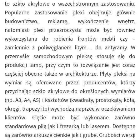
to szkło akrylowe o wszechstronnym zastosowaniu.
Popularne zastosowanie plexi obejmuje głównie
budownictwo, reklamę, wykończenie wnętrz,
natomiast plexi przezroczysta może być również
wykorzystana do robienia frontów mebli czy –
zamiennie z poliwęglanem litym – do antyramy. W
przemyśle samochodowym pleksę stosuje się do
produkcji lamp, przy czym to rozwiązanie jest coraz
częściej obecne także w architekturze. Płyty pleksi na
wymiar są oferowane przez producentów, którzy
przycinając szkło akrylowe do określonych wymiarów
(np. A3, A4, A5) i kształtów (kwadraty, prostokąty, koła,
okręgi, trapezy itp) wychodzą naprzeciw oczekiwaniom
klientów. Cięcie może być wykonane zarówno
standardową piłą jak i frezarką lub laserem. Dostępne
są zarówno arkusze cienkie jak i grube. Grubości wersji