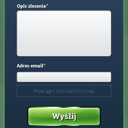
*
Opis zlecenia
*
Adres email
Przeciągnij pliki lub kliknij tutaj