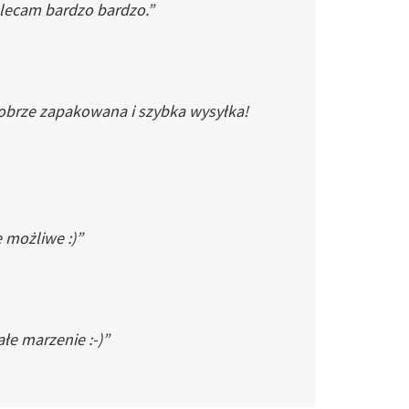
Polecam bardzo bardzo.”
dobrze zapakowana i szybka wysyłka!
e możliwe :)”
łe marzenie :-)”