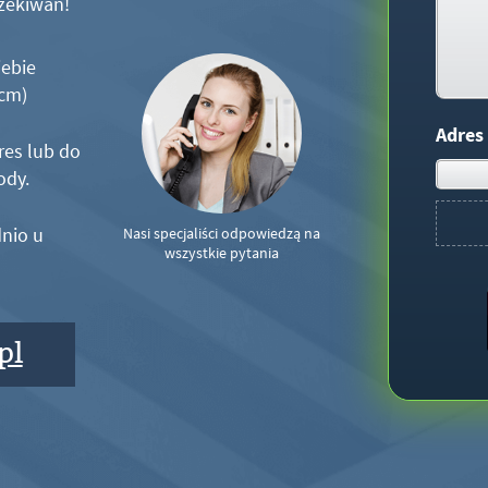
zekiwań!
iebie
5cm)
Adres
res lub do
ody.
nio u
Nasi specjaliści odpowiedzą na
wszystkie pytania
pl