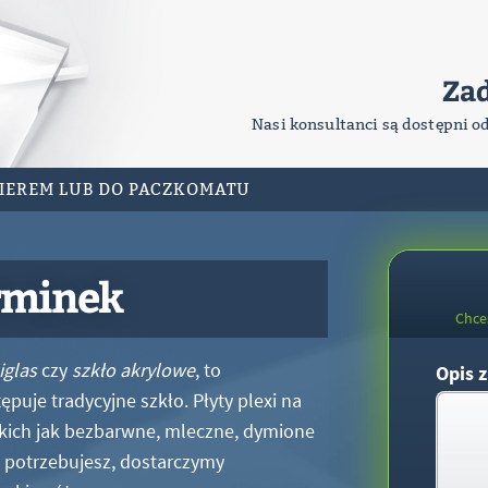
Za
Nasi konsultanci są dostępni o
RIEREM LUB DO PACZKOMATU
rminek
Chce
iglas
czy
szkło akrylowe
, to
Opis z
puje tradycyjne szkło. Płyty plexi na
kich jak bezbarwne, mleczne, dymione
xi potrzebujesz, dostarczymy