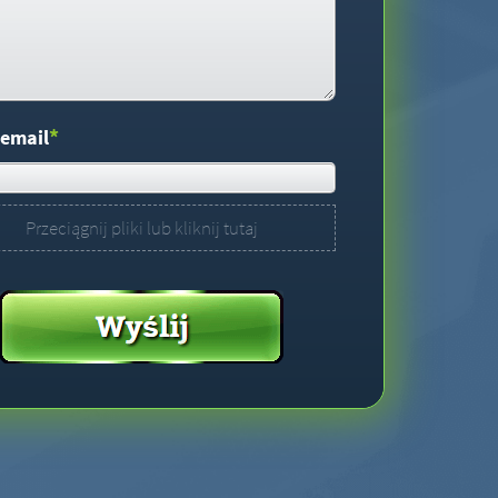
*
 email
Przeciągnij pliki lub kliknij tutaj