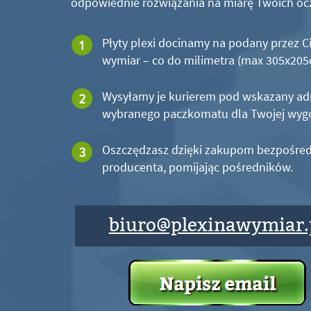
odpowiednie rozwiązania na miarę Twoich oc
Płyty plexi docinamy na podany przez C
wymiar – co do milimetra (max 305x20
Wysyłamy je kurierem pod wskazany ad
wybranego paczkomatu dla Twojej wyg
Oszczędzasz dzięki zakupom bezpośred
producenta, pomijając pośredników.
biuro@plexinawymiar.