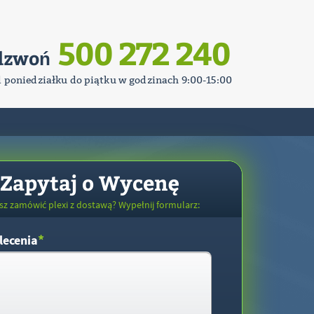
500 272 240
dzwoń
d poniedziałku do piątku w godzinach 9:00-15:00
Zapytaj o Wycenę
sz zamówić plexi z dostawą? Wypełnij formularz:
*
lecenia