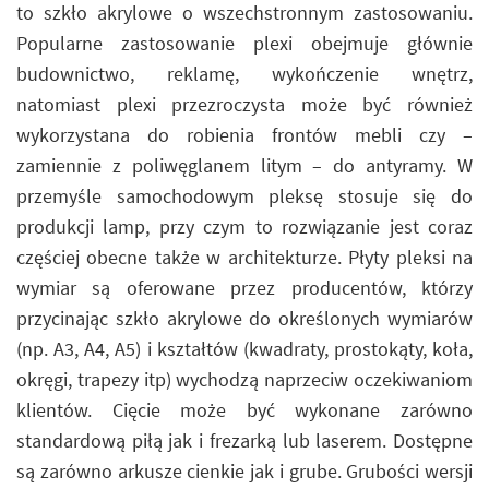
to szkło akrylowe o wszechstronnym zastosowaniu.
Popularne zastosowanie plexi obejmuje głównie
budownictwo, reklamę, wykończenie wnętrz,
natomiast plexi przezroczysta może być również
wykorzystana do robienia frontów mebli czy –
zamiennie z poliwęglanem litym – do antyramy. W
przemyśle samochodowym pleksę stosuje się do
produkcji lamp, przy czym to rozwiązanie jest coraz
częściej obecne także w architekturze. Płyty pleksi na
wymiar są oferowane przez producentów, którzy
przycinając szkło akrylowe do określonych wymiarów
(np. A3, A4, A5) i kształtów (kwadraty, prostokąty, koła,
okręgi, trapezy itp) wychodzą naprzeciw oczekiwaniom
klientów. Cięcie może być wykonane zarówno
standardową piłą jak i frezarką lub laserem. Dostępne
są zarówno arkusze cienkie jak i grube. Grubości wersji