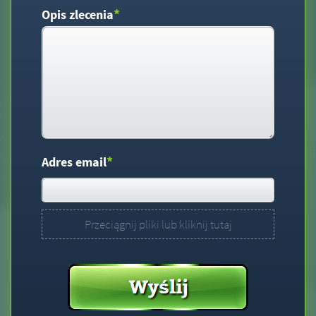
*
Opis zlecenia
*
Adres email
Przeciągnij pliki lub kliknij tutaj