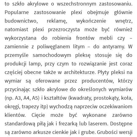
to szkło akrylowe o wszechstronnym zastosowaniu.
Popularne zastosowanie plexi obejmuje głównie
budownictwo, reklamę, wykończenie wnętrz,
natomiast plexi przezroczysta może być również
wykorzystana do robienia frontów mebli czy –
zamiennie z poliwęglanem litym – do antyramy. W
przemyśle samochodowym pleksę stosuje się do
produkcji lamp, przy czym to rozwiązanie jest coraz
częściej obecne także w architekturze. Płyty pleksi na
wymiar są oferowane przez producentów, którzy
przycinając szkło akrylowe do określonych wymiarów
(np. A3, A4, A5) i kształtów (kwadraty, prostokąty, koła,
okręgi, trapezy itp) wychodzą naprzeciw oczekiwaniom
klientów. Cięcie może być wykonane zarówno
standardową piłą jak i frezarką lub laserem. Dostępne
są zarówno arkusze cienkie jak i grube. Grubości wersji