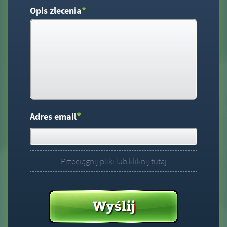
*
Opis zlecenia
*
Adres email
Przeciągnij pliki lub kliknij tutaj