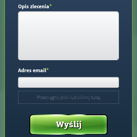
*
Opis zlecenia
*
Adres email
Przeciągnij pliki lub kliknij tutaj