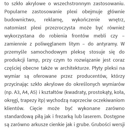
to szkło akrylowe o wszechstronnym zastosowaniu.
Popularne zastosowanie plexi obejmuje głównie
budownictwo, reklamę, wykończenie wnętrz,
natomiast plexi przezroczysta może być również
wykorzystana do robienia frontów mebli czy –
zamiennie z poliwęglanem litym – do antyramy. W
przemyśle samochodowym pleksę stosuje się do
produkcji lamp, przy czym to rozwiązanie jest coraz
częściej obecne także w architekturze. Płyty pleksi na
wymiar są oferowane przez producentów, którzy
przycinając szkło akrylowe do określonych wymiarów
(np. A3, A4, A5) i kształtów (kwadraty, prostokąty, koła,
okręgi, trapezy itp) wychodzą naprzeciw oczekiwaniom
klientów. Cięcie może być wykonane zarówno
standardową piłą jak i frezarką lub laserem. Dostępne
są zarówno arkusze cienkie jak i grube. Grubości wersji