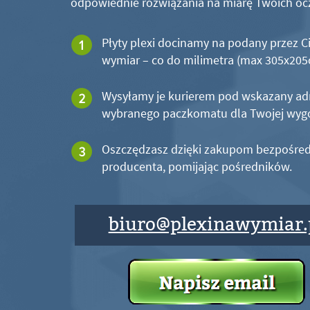
odpowiednie rozwiązania na miarę Twoich oc
Płyty plexi docinamy na podany przez C
wymiar – co do milimetra (max 305x20
Wysyłamy je kurierem pod wskazany ad
wybranego paczkomatu dla Twojej wyg
Oszczędzasz dzięki zakupom bezpośred
producenta, pomijając pośredników.
biuro@plexinawymiar.