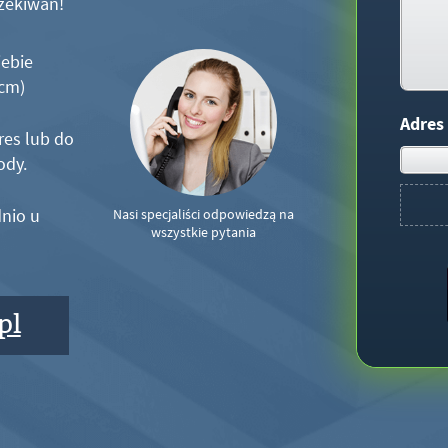
zekiwań!
iebie
5cm)
Adres
res lub do
ody.
nio u
Nasi specjaliści odpowiedzą na
wszystkie pytania
pl