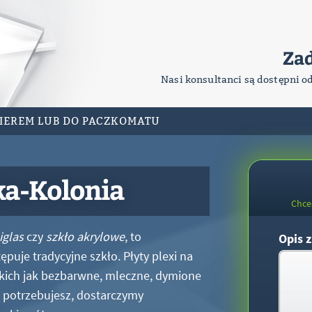
Za
Nasi konsultanci są dostępni o
RIEREM LUB DO PACZKOMATU
ka-Kolonia
Chce
iglas
czy
szkło akrylowe
, to
Opis z
puje tradycyjne szkło. Płyty plexi na
kich jak bezbarwne, mleczne, dymione
xi potrzebujesz, dostarczymy