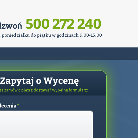
500 272 240
dzwoń
d poniedziałku do piątku w godzinach 9:00-15:00
Zapytaj o Wycenę
sz zamówić plexi z dostawą? Wypełnij formularz:
*
lecenia