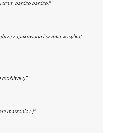
Polecam bardzo bardzo.”
dobrze zapakowana i szybka wysyłka!
e możliwe :)”
łe marzenie :-)”