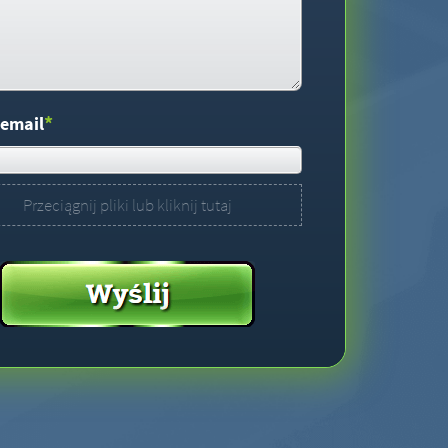
*
 email
Przeciągnij pliki lub kliknij tutaj