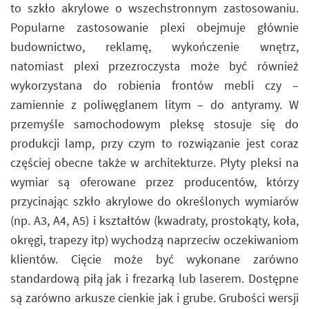
to szkło akrylowe o wszechstronnym zastosowaniu.
Popularne zastosowanie plexi obejmuje głównie
budownictwo, reklamę, wykończenie wnętrz,
natomiast plexi przezroczysta może być również
wykorzystana do robienia frontów mebli czy –
zamiennie z poliwęglanem litym – do antyramy. W
przemyśle samochodowym pleksę stosuje się do
produkcji lamp, przy czym to rozwiązanie jest coraz
częściej obecne także w architekturze. Płyty pleksi na
wymiar są oferowane przez producentów, którzy
przycinając szkło akrylowe do określonych wymiarów
(np. A3, A4, A5) i kształtów (kwadraty, prostokąty, koła,
okręgi, trapezy itp) wychodzą naprzeciw oczekiwaniom
klientów. Cięcie może być wykonane zarówno
standardową piłą jak i frezarką lub laserem. Dostępne
są zarówno arkusze cienkie jak i grube. Grubości wersji