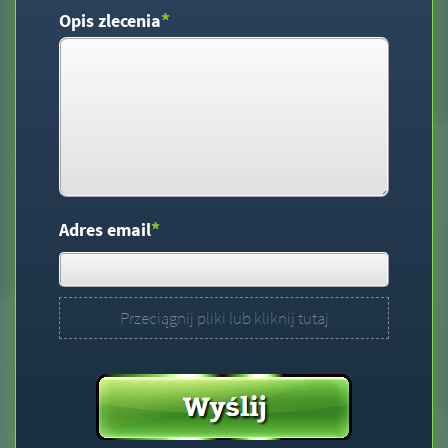
*
Opis zlecenia
*
Adres email
Przeciągnij pliki lub kliknij tutaj