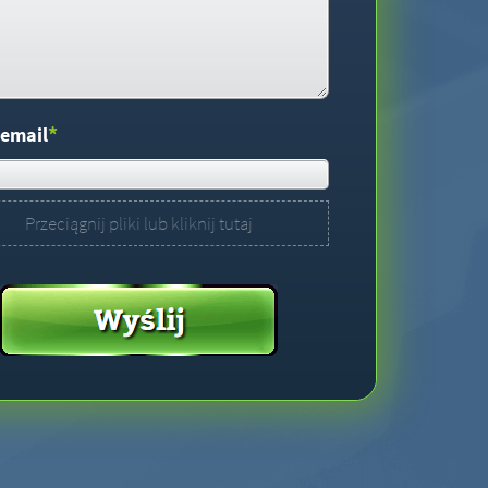
*
 email
Przeciągnij pliki lub kliknij tutaj