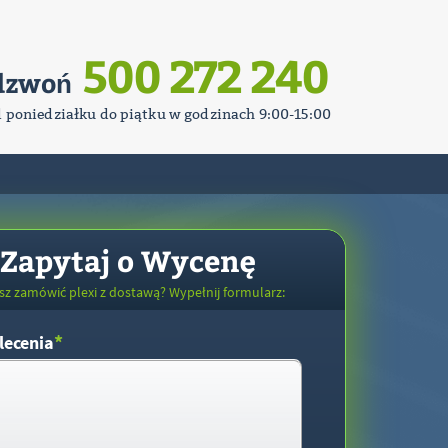
500 272 240
dzwoń
d poniedziałku do piątku w godzinach 9:00-15:00
Zapytaj o Wycenę
sz zamówić plexi z dostawą? Wypełnij formularz:
*
lecenia