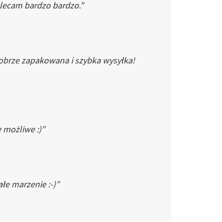
Polecam bardzo bardzo.”
dobrze zapakowana i szybka wysyłka!
e możliwe :)”
łe marzenie :-)”