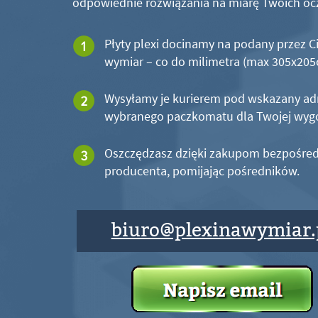
odpowiednie rozwiązania na miarę Twoich oc
Płyty plexi docinamy na podany przez C
wymiar – co do milimetra (max 305x20
Wysyłamy je kurierem pod wskazany ad
wybranego paczkomatu dla Twojej wyg
Oszczędzasz dzięki zakupom bezpośred
producenta, pomijając pośredników.
biuro@plexinawymiar.