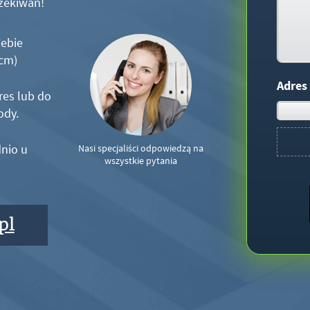
zekiwań!
iebie
5cm)
Adres
res lub do
ody.
nio u
Nasi specjaliści odpowiedzą na
wszystkie pytania
pl