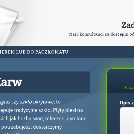
Za
Nasi konsultanci są dostępni o
RIEREM LUB DO PACZKOMATU
Karw
Chce
iglas
czy
szkło akrylowe
, to
Opis z
puje tradycyjne szkło. Płyty plexi na
kich jak bezbarwne, mleczne, dymione
xi potrzebujesz, dostarczymy