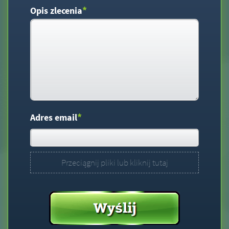
*
Opis zlecenia
*
Adres email
Przeciągnij pliki lub kliknij tutaj