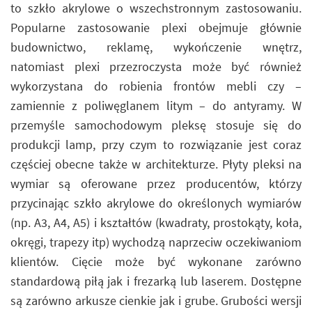
to szkło akrylowe o wszechstronnym zastosowaniu.
Popularne zastosowanie plexi obejmuje głównie
budownictwo, reklamę, wykończenie wnętrz,
natomiast plexi przezroczysta może być również
wykorzystana do robienia frontów mebli czy –
zamiennie z poliwęglanem litym – do antyramy. W
przemyśle samochodowym pleksę stosuje się do
produkcji lamp, przy czym to rozwiązanie jest coraz
częściej obecne także w architekturze. Płyty pleksi na
wymiar są oferowane przez producentów, którzy
przycinając szkło akrylowe do określonych wymiarów
(np. A3, A4, A5) i kształtów (kwadraty, prostokąty, koła,
okręgi, trapezy itp) wychodzą naprzeciw oczekiwaniom
klientów. Cięcie może być wykonane zarówno
standardową piłą jak i frezarką lub laserem. Dostępne
są zarówno arkusze cienkie jak i grube. Grubości wersji