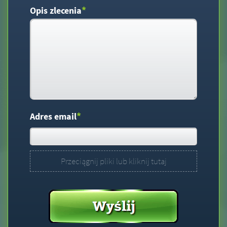
*
Opis zlecenia
*
Adres email
Przeciągnij pliki lub kliknij tutaj