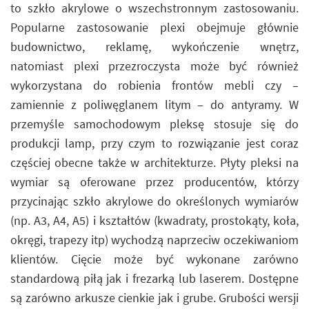
to szkło akrylowe o wszechstronnym zastosowaniu.
Popularne zastosowanie plexi obejmuje głównie
budownictwo, reklamę, wykończenie wnętrz,
natomiast plexi przezroczysta może być również
wykorzystana do robienia frontów mebli czy –
zamiennie z poliwęglanem litym – do antyramy. W
przemyśle samochodowym pleksę stosuje się do
produkcji lamp, przy czym to rozwiązanie jest coraz
częściej obecne także w architekturze. Płyty pleksi na
wymiar są oferowane przez producentów, którzy
przycinając szkło akrylowe do określonych wymiarów
(np. A3, A4, A5) i kształtów (kwadraty, prostokąty, koła,
okręgi, trapezy itp) wychodzą naprzeciw oczekiwaniom
klientów. Cięcie może być wykonane zarówno
standardową piłą jak i frezarką lub laserem. Dostępne
są zarówno arkusze cienkie jak i grube. Grubości wersji