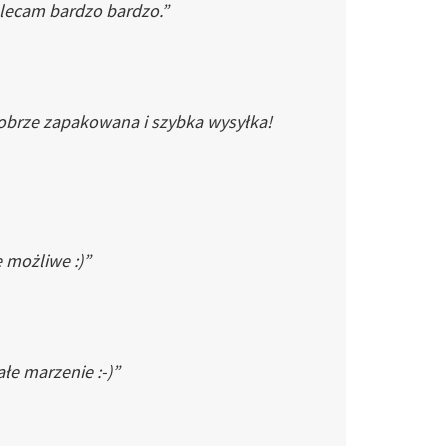
Polecam bardzo bardzo.”
dobrze zapakowana i szybka wysyłka!
e możliwe :)”
łe marzenie :-)”