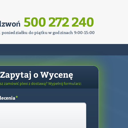
500 272 240
dzwoń
d poniedziałku do piątku w godzinach 9:00-15:00
Zapytaj o Wycenę
sz zamówić plexi z dostawą? Wypełnij formularz:
*
lecenia