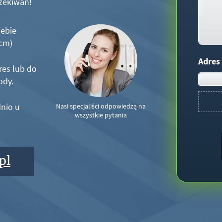
zekiwań!
iebie
5cm)
Adres
res lub do
ody.
nio u
Nasi specjaliści odpowiedzą na
wszystkie pytania
pl