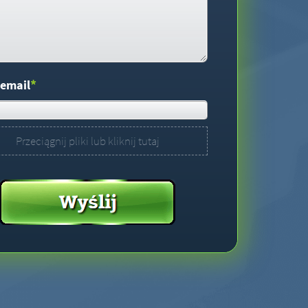
*
 email
Przeciągnij pliki lub kliknij tutaj