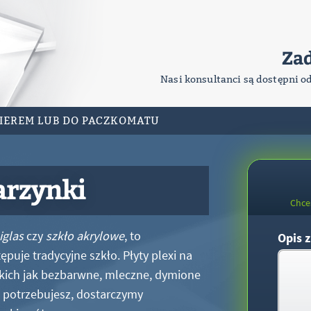
Za
Nasi konsultanci są dostępni o
RIEREM LUB DO PACZKOMATU
arzynki
Chce
iglas
czy
szkło akrylowe
, to
Opis z
puje tradycyjne szkło. Płyty plexi na
kich jak bezbarwne, mleczne, dymione
xi potrzebujesz, dostarczymy