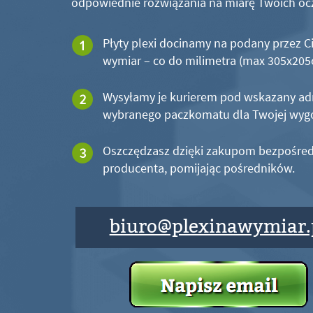
odpowiednie rozwiązania na miarę Twoich oc
Płyty plexi docinamy na podany przez C
wymiar – co do milimetra (max 305x20
Wysyłamy je kurierem pod wskazany ad
wybranego paczkomatu dla Twojej wyg
Oszczędzasz dzięki zakupom bezpośred
producenta, pomijając pośredników.
biuro@plexinawymiar.