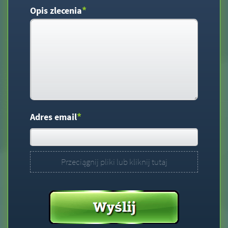
*
Opis zlecenia
*
Adres email
Przeciągnij pliki lub kliknij tutaj