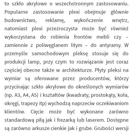
to szkło akrylowe o wszechstronnym zastosowaniu.
Popularne zastosowanie plexi obejmuje głównie
budownictwo, reklamę, wykończenie wnętrz,
natomiast plexi przezroczysta może być również
wykorzystana do robienia frontów mebli czy –
zamiennie z poliwęglanem litym – do antyramy. W
przemyśle samochodowym pleksę stosuje się do
produkcji lamp, przy czym to rozwiązanie jest coraz
częściej obecne także w architekturze. Płyty pleksi na
wymiar są oferowane przez producentów, którzy
przycinając szkło akrylowe do określonych wymiarów
(np. A3, A4, A5) i kształtów (kwadraty, prostokąty, koła,
okręgi, trapezy itp) wychodzą naprzeciw oczekiwaniom
klientów. Cięcie może być wykonane zarówno
standardową piłą jak i frezarką lub laserem. Dostępne
są zarówno arkusze cienkie jak i grube. Grubości wersji