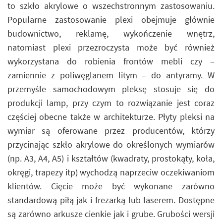
to szkło akrylowe o wszechstronnym zastosowaniu.
Popularne zastosowanie plexi obejmuje głównie
budownictwo, reklamę, wykończenie wnętrz,
natomiast plexi przezroczysta może być również
wykorzystana do robienia frontów mebli czy –
zamiennie z poliwęglanem litym – do antyramy. W
przemyśle samochodowym pleksę stosuje się do
produkcji lamp, przy czym to rozwiązanie jest coraz
częściej obecne także w architekturze. Płyty pleksi na
wymiar są oferowane przez producentów, którzy
przycinając szkło akrylowe do określonych wymiarów
(np. A3, A4, A5) i kształtów (kwadraty, prostokąty, koła,
okręgi, trapezy itp) wychodzą naprzeciw oczekiwaniom
klientów. Cięcie może być wykonane zarówno
standardową piłą jak i frezarką lub laserem. Dostępne
są zarówno arkusze cienkie jak i grube. Grubości wersji