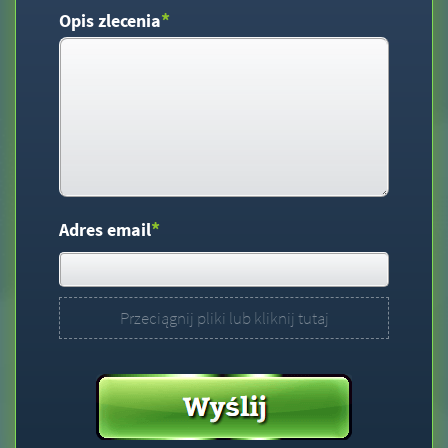
*
Opis zlecenia
*
Adres email
Przeciągnij pliki lub kliknij tutaj