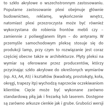
to szkło akrylowe o wszechstronnym zastosowaniu.
Popularne zastosowanie plexi obejmuje głównie
budownictwo, reklamę, wykończenie wnętrz,
natomiast plexi przezroczysta może być również
wykorzystana do robienia frontów mebli czy –
zamiennie z poliwęglanem litym – do antyramy. W
przemyśle samochodowym pleksę stosuje się do
produkcji lamp, przy czym to rozwiązanie jest coraz
częściej obecne także w architekturze. Płyty pleksi na
wymiar są oferowane przez producentów, którzy
przycinając szkło akrylowe do określonych wymiarów
(np. A3, A4, A5) i kształtów (kwadraty, prostokąty, koła,
okręgi, trapezy itp) wychodzą naprzeciw oczekiwaniom
klientów. Cięcie może być wykonane zarówno
standardową piłą jak i frezarką lub laserem. Dostępne
są zarówno arkusze cienkie jak i grube. Grubości wersji