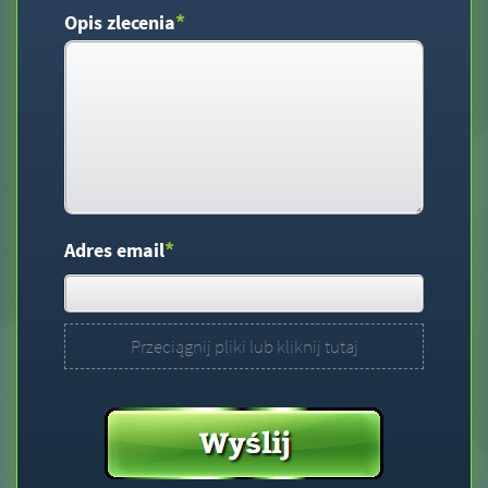
*
Opis zlecenia
*
Adres email
Przeciągnij pliki lub kliknij tutaj