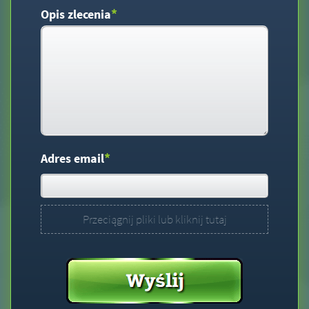
*
Opis zlecenia
*
Adres email
Przeciągnij pliki lub kliknij tutaj