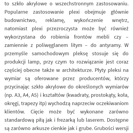
to szkło akrylowe o wszechstronnym zastosowaniu.
Popularne zastosowanie plexi obejmuje głównie
budownictwo, reklamę, wykończenie wnętrz,
natomiast plexi przezroczysta może być również
wykorzystana do robienia frontów mebli czy –
zamiennie z poliwęglanem litym – do antyramy. W
przemyśle samochodowym pleksę stosuje się do
produkcji lamp, przy czym to rozwiązanie jest coraz
częściej obecne także w architekturze. Płyty pleksi na
wymiar są oferowane przez producentów, którzy
przycinając szkło akrylowe do określonych wymiarów
(np. A3, A4, A5) i kształtów (kwadraty, prostokąty, koła,
okręgi, trapezy itp) wychodzą naprzeciw oczekiwaniom
klientów. Cięcie może być wykonane zarówno
standardową piłą jak i frezarką lub laserem. Dostępne
są zarówno arkusze cienkie jak i grube. Grubości wersji